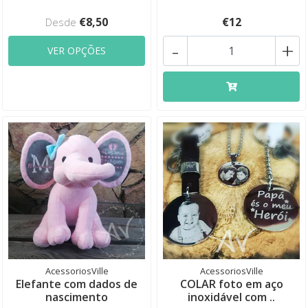
€8,50
€12
Desde
-
+
VER OPÇÕES
AcessoriosVille
AcessoriosVille
Elefante com dados de
COLAR foto em aço
nascimento
inoxidável com ..