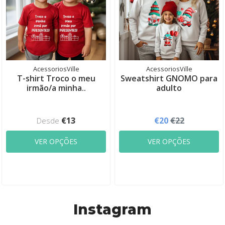
AcessoriosVille
AcessoriosVille
T-shirt Troco o meu
Sweatshirt GNOMO para
irmão/a minha..
adulto
€13
€20
€22
Desde
VER OPÇÕES
VER OPÇÕES
Instagram