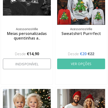
AcessoriosVille
AcessoriosVille
Meias personalizadas
Sweatshirt Purrrfect
quentinhas a..
€14,90
€20
€22
Desde
Desde
VER OPÇÕES
INDISPONÍVEL