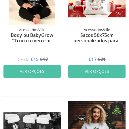
AcessoriosVille
AcessoriosVille
Body ou BabyGrow
Sacos 50x75cm
"Troco o meu irm..
personalizados para..
€15
€17
€17
€21
Desde
VER OPÇÕES
VER OPÇÕES