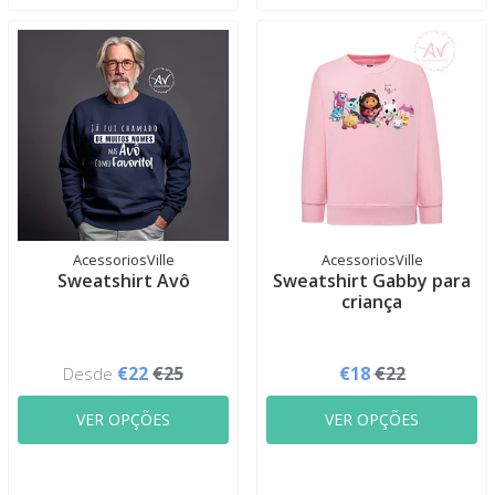
AcessoriosVille
AcessoriosVille
Sweatshirt Avô
Sweatshirt Gabby para
criança
€22
€25
€18
€22
Desde
VER OPÇÕES
VER OPÇÕES