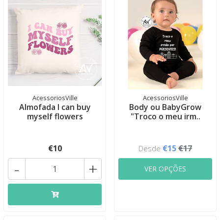
AcessoriosVille
AcessoriosVille
Almofada I can buy
Body ou BabyGrow
myself flowers
"Troco o meu irm..
€10
€15
€17
Desde
-
+
VER OPÇÕES