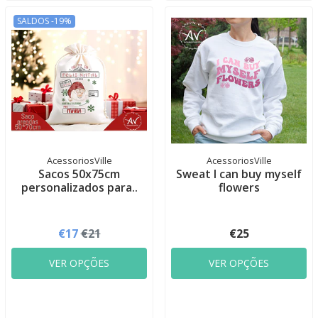
SALDOS -19%
AcessoriosVille
AcessoriosVille
Sacos 50x75cm
Sweat I can buy myself
personalizados para..
flowers
€17
€21
€25
VER OPÇÕES
VER OPÇÕES