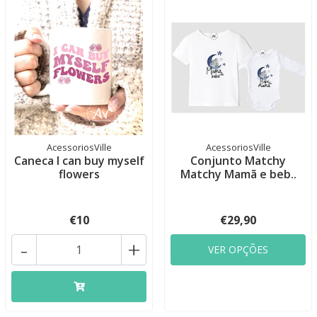
AcessoriosVille
AcessoriosVille
Caneca I can buy myself
Conjunto Matchy
flowers
Matchy Mamã e beb..
€10
€29,90
-
+
VER OPÇÕES