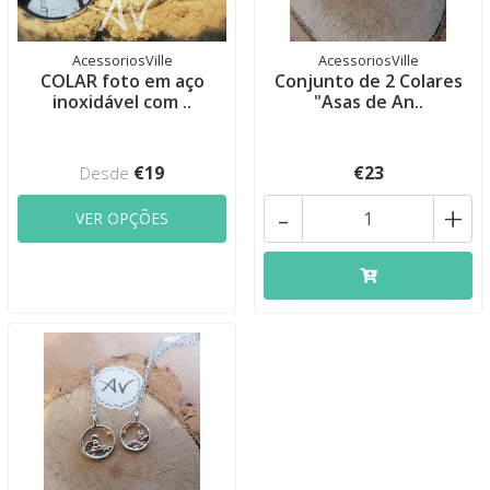
AcessoriosVille
AcessoriosVille
COLAR foto em aço
Conjunto de 2 Colares
inoxidável com ..
"Asas de An..
€19
€23
Desde
-
+
VER OPÇÕES